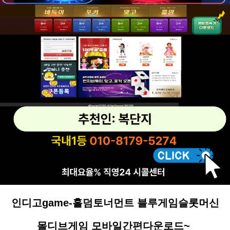
인디고game-홀덤토너먼트 블루게임슬롯머신
몰디브게임 모바일간편다운로드~