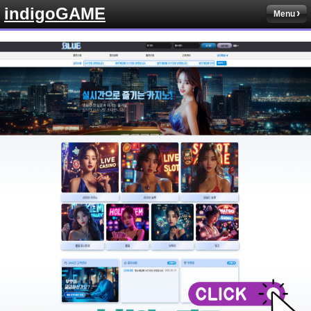
indigoGAME
Menu